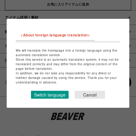
お気に入りアイテムに追加
アイテム説明 / 素材
概要
<About foreign language translation>
サイズ
We will translate the homepage into a foreign language using the
automatic translation service.
Since this service is an automatic translation system, it may not be
注意事項
translated correctly and may differ from the original content of the
page before translation.
In addition, we do not take any responsibility for any direct or
indirect damage caused by using this service. Thank you for your
シェアする
understanding in advance.
Switch language
Cancel