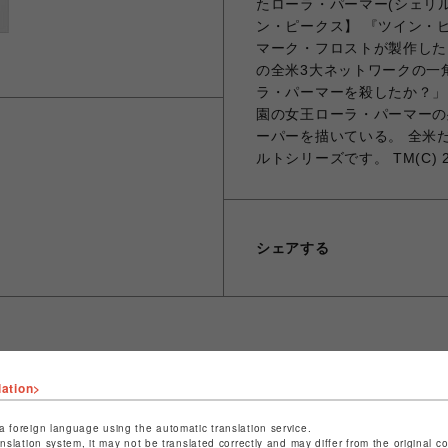
たローラ・パーマー(シェリル・
ン・ピークス】 『ツイン・ピ
マーク・フロストが製作した
の全米3大ネットワークの一
ラ・パーマーを殺したか？」
園の女王ローラ・パーマーの
ーパーを描いている。 全米
ルトシリーズです。 TM(C) 2024 T
シェアする
lation>
ショップ名
ビーバー
店舗名
池袋PARCO
a foreign language using the automatic translation service.
anslation system, it may not be translated correctly and may differ from the original c