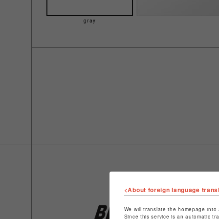
gray
<About foreign language trans
We will translate the homepage into 
Since this service is an automatic tr