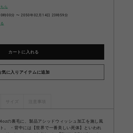
こちら
0時00分 〜 2050年02月14日 23時59分
せる
カートに入れる
お気に入りアイテムに追加
サイズ
注意事項
2.4ozの裏毛に、製品アシッドウィッシュ加工を施し風
ト。 ・背中には【世界で一番美しい死体】といわれ