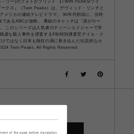
リー)のフォトがプリント 【TWIN PEAKS/ツイ
ークス』（Twin Peaks）は、デヴィッド・リンチと
アメリカの連続テレビドラマ。 90年代初頭に、当時
角であるABCが放映。 番組のキャッチは「誰がロー
。 このシリーズは人気者のティーンエイジャーで学
残虐な殺人事件を捜査するFBI特別捜査官デイル・ク
だけではなく日本も熱狂の渦に巻き込んだ伝説的なカ
win Peaks. All Rights Reserved.
SHOP TOP
ontent of the page before translation.