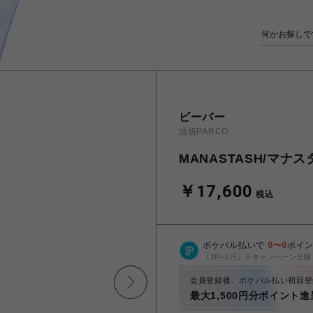
ビーバー
池袋PARCO
MANASTASH/マナスタ
￥17,600
税込
ポケパル払いで
0
〜
0
ポイ
（1P=1円）※キャンペーン分除
会員登録後、ポケパル払い初回登
最大1,500円分ポイント進