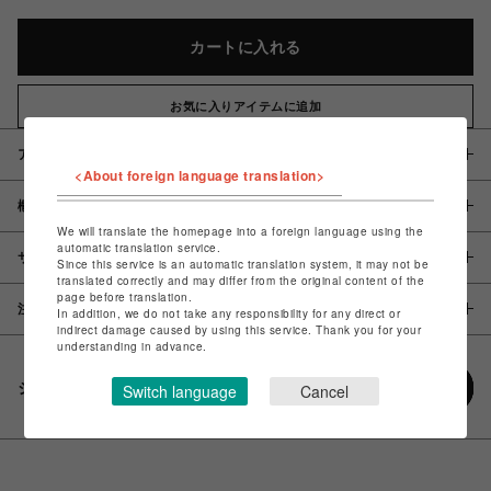
カートに入れる
お気に入りアイテムに追加
アイテム説明 / 素材
<About foreign language translation>
概要
We will translate the homepage into a foreign language using the
automatic translation service.
サイズ
Since this service is an automatic translation system, it may not be
translated correctly and may differ from the original content of the
page before translation.
注意事項
In addition, we do not take any responsibility for any direct or
indirect damage caused by using this service. Thank you for your
understanding in advance.
シェアする
Switch language
Cancel