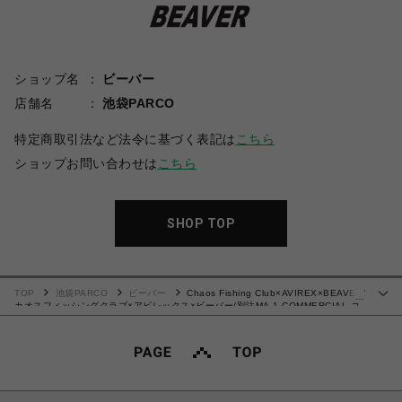
ショップ名
ビーバー
店舗名
池袋PARCO
特定商取引法など法令に基づく表記は
こちら
ショップお問い合わせは
こちら
SHOP TOP
TOP
池袋PARCO
ビーバー
Chaos Fishing Club×AVIREX×BEAVER/
…
カオスフィッシングクラブ×アビレックス×ビーバー/別注MA-1 COMMERCIAL コ
マーシャル