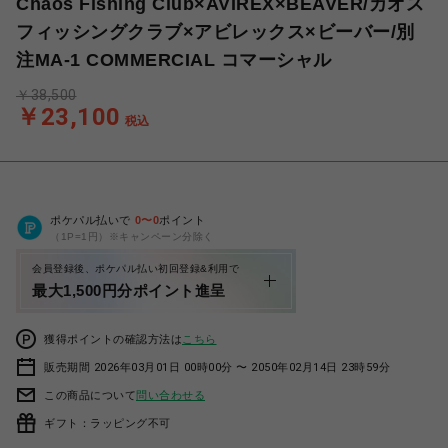
Chaos Fishing Club×AVIREX×BEAVER/カオス
フィッシングクラブ×アビレックス×ビーバー/別
注MA-1 COMMERCIAL コマーシャル
￥38,500
￥23,100
税込
ポケパル払いで
0
〜
0
ポイント
（1P=1円）※キャンペーン分除く
会員登録後、ポケパル払い初回登録&利用で
最大1,500円分ポイント進呈
獲得ポイントの確認方法は
こちら
販売期間 2026年03月01日 00時00分 〜 2050年02月14日 23時59分
この商品について
問い合わせる
ギフト：ラッピング不可