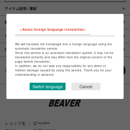
アイテム説明 / 素材
概要
<About foreign language translation>
サイズ
We will translate the homepage into a foreign language using the
automatic translation service.
注意事項
Since this service is an automatic translation system, it may not be
translated correctly and may differ from the original content of the
page before translation.
In addition, we do not take any responsibility for any direct or
シェアする
indirect damage caused by using this service. Thank you for your
understanding in advance.
Switch language
Cancel
ショップ名
ビーバー