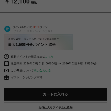
￥12,100
税込
ポケパル払いで
0
〜
0
ポイント
（1P=1円）※キャンペーン分除く
会員登録後、ポケパル払い初回登録&利用で
最大1,500円分ポイント進呈
獲得ポイントの確認方法は
こちら
販売期間 2026年03月01日 00時00分 〜 2050年02月14日 23時59分
この商品について
問い合わせる
ギフト：ラッピング不可
カートに入れる
お気に入りアイテムに追加