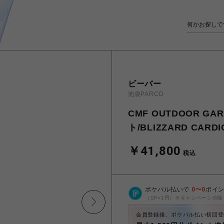
ビーバー
池袋PARCO
CMF OUTDOOR 
ト/BLIZZARD CARD
￥41,800
税込
ポケパル払いで
0
〜
0
ポイ
（1P=1円）※キャンペーン分除
会員登録後、ポケパル払い初回登