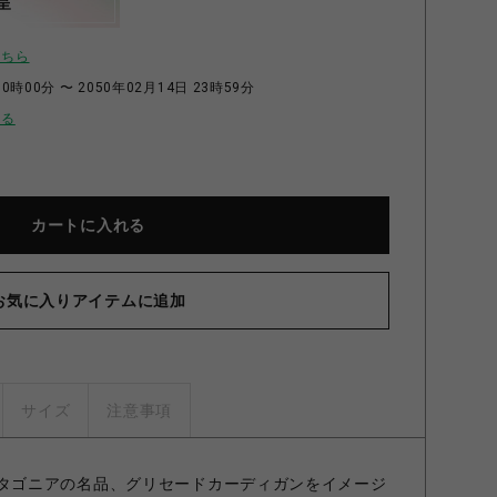
呈
こちら
0時00分 〜 2050年02月14日 23時59分
せる
カートに入れる
お気に入りアイテムに追加
サイズ
注意事項
GAN” パタゴニアの名品、グリセードカーディガンをイメージ