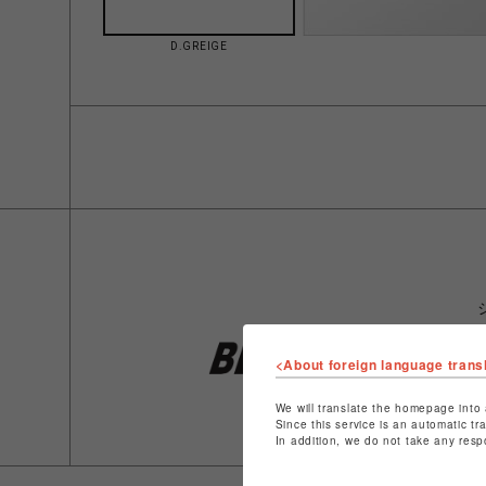
D.GREIGE
<About foreign language trans
We will translate the homepage into 
Since this service is an automatic tr
In addition, we do not take any resp