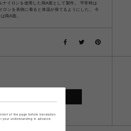
リルナイロンを使用した両A面として製作。 平常時は
ナイロンを表側に着ると体温が保てるようにした。 今
つは両A面。
SHOP TOP
ontent of the page before translation.
for your understanding in advance.