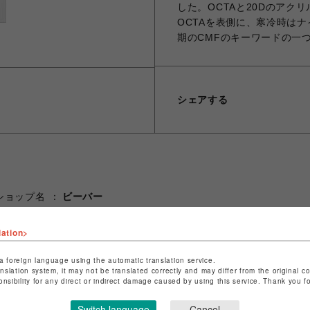
した。OCTAと20Dのアク
OCTAを表側に、寒冷時は
期のCMFのキーワードの一
シェアする
ショップ名
ビーバー
店舗名
池袋PARCO
lation>
特定商取引法など法令に基づく表記は
こちら
a foreign language using the automatic translation service.
ショップお問い合わせは
こちら
anslation system, it may not be translated correctly and may differ from the original c
onsibility for any direct or indirect damage caused by using this service. Thank you 
Switch language
Cancel