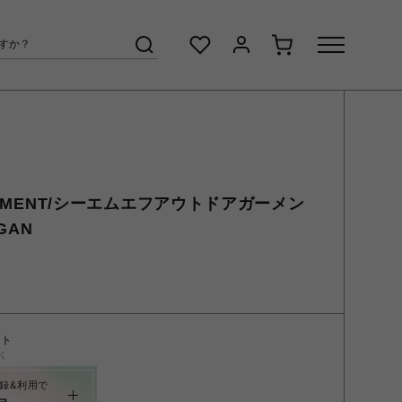
GARMENT/シーエムエフアウトドアガーメン
IGAN
ント
く
録&利用で