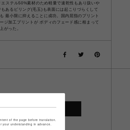
ポリエステル50%素材のため軽量で速乾性もあり扱いや
でもあるピリング(毛玉)も表面には起こりづらくして
も 最小限に抑えることに成功。国内屈指のプリント
ージ加工プリントが ボディのフェード感に相まって
上がった。
SHOP TOP
ontent of the page before translation.
for your understanding in advance.