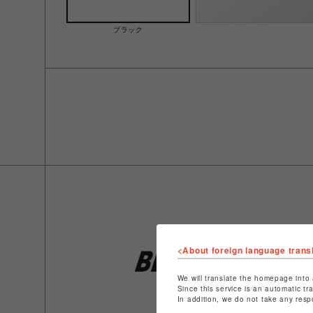
ブラック
<About foreign language trans
We will translate the homepage into 
Since this service is an automatic tr
In addition, we do not take any resp