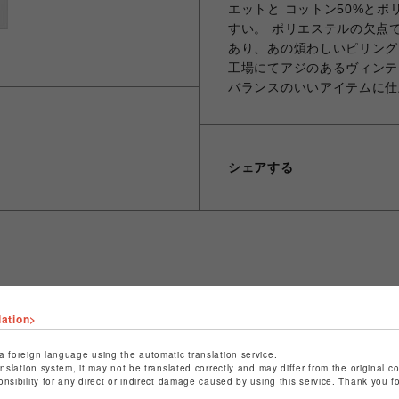
エットと コットン50%と
すい。 ポリエステルの欠点
あり、あの煩わしいピリング
工場にてアジのあるヴィンテ
バランスのいいアイテムに仕
シェアする
ショップ名
ビーバー
店舗名
池袋PARCO
lation>
特定商取引法など法令に基づく表記は
こちら
a foreign language using the automatic translation service.
anslation system, it may not be translated correctly and may differ from the original c
ショップお問い合わせは
こちら
onsibility for any direct or indirect damage caused by using this service. Thank you 