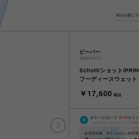
ビーバー
池袋PARCO
Schott/ショット/PR
フーディースウェット
￥17,600
税込
ポケパル払いで
0
〜
0
ポイ
（1P=1円）※キャンペーン分除
会員登録後、ポケパル払い初回登