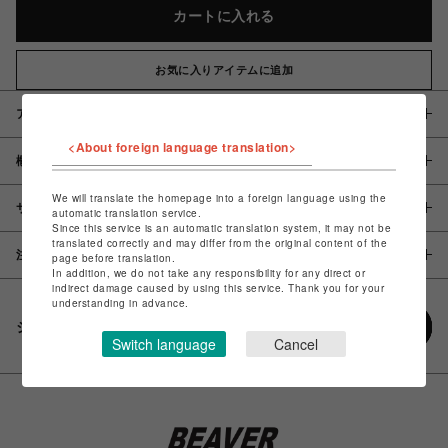
カートに入れる
お気に入りアイテムに追加
アイテム説明 / 素材
<About foreign language translation>
概要
We will translate the homepage into a foreign language using the
サイズ
automatic translation service.
Since this service is an automatic translation system, it may not be
translated correctly and may differ from the original content of the
注意事項
page before translation.
In addition, we do not take any responsibility for any direct or
indirect damage caused by using this service. Thank you for your
understanding in advance.
シェアする
Switch language
Cancel