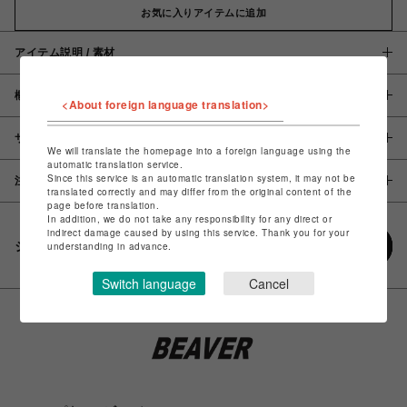
お気に入りアイテムに追加
アイテム説明 / 素材
概要
<About foreign language translation>
サイズ
We will translate the homepage into a foreign language using the
automatic translation service.
Since this service is an automatic translation system, it may not be
注意事項
translated correctly and may differ from the original content of the
page before translation.
In addition, we do not take any responsibility for any direct or
indirect damage caused by using this service. Thank you for your
シェアする
understanding in advance.
Switch language
Cancel