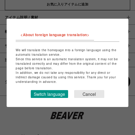
お気に入りアイテムに追加
アイテム説明 / 素材
概要
<About foreign language translation>
サイズ
We will translate the homepage into a foreign language using the
automatic translation service.
Since this service is an automatic translation system, it may not be
注意事項
translated correctly and may differ from the original content of the
page before translation.
In addition, we do not take any responsibility for any direct or
indirect damage caused by using this service. Thank you for your
シェアする
understanding in advance.
Switch language
Cancel