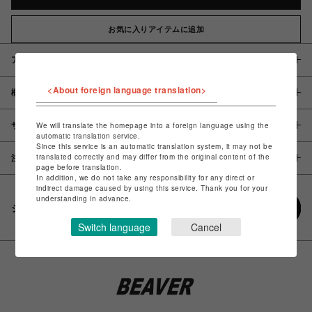
お気に入りアイテムに追加
アイテム説明 / 素材
<About foreign language translation>
概要
サイズ
We will translate the homepage into a foreign language using the
automatic translation service.
Since this service is an automatic translation system, it may not be
translated correctly and may differ from the original content of the
注意事項
page before translation.
In addition, we do not take any responsibility for any direct or
indirect damage caused by using this service. Thank you for your
understanding in advance.
シェアする
Switch language
Cancel