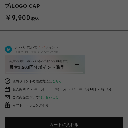
ブ/LOGO CAP
￥9,900
税込
ポケパル払いで
0
〜
0
ポイント
（1P=1円）※キャンペーン分除く
会員登録後、ポケパル払い初回登録&利用で
最大1,500円分ポイント進呈
獲得ポイントの確認方法は
こちら
販売期間 2026年03月01日 00時00分 〜 2050年02月14日 23時59分
この商品について
問い合わせる
ギフト：ラッピング不可
カートに入れる