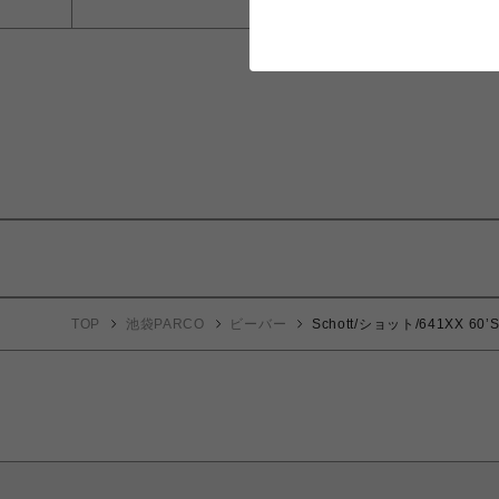
TOP
池袋PARCO
ビーバー
Schott/ショット/641XX 6