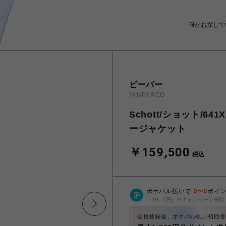
ビーバー
池袋PARCO
Schott/ショット/641
ージャケット
￥159,500
税込
ポケパル払いで
0
〜
0
ポイ
（1P=1円）※キャンペーン分除
会員登録後、ポケパル払い初回登