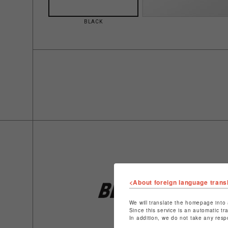
BLACK
<About foreign language trans
We will translate the homepage into 
Since this service is an automatic tr
In addition, we do not take any resp