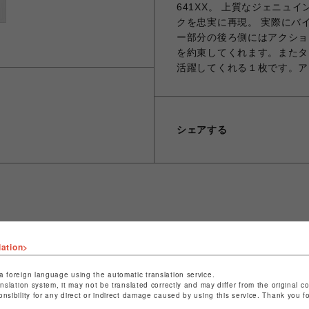
641XX。 上質なジェニ
クを忠実に再現。 実際にバ
ー部分の後ろ側にはアクショ
を約束してくれます。またタ
活躍してくれる１枚です。ア
シェアする
ショップ名
ビーバー
店舗名
池袋PARCO
lation>
特定商取引法など法令に基づく表記は
こちら
a foreign language using the automatic translation service.
anslation system, it may not be translated correctly and may differ from the original c
ショップお問い合わせは
こちら
onsibility for any direct or indirect damage caused by using this service. Thank you 