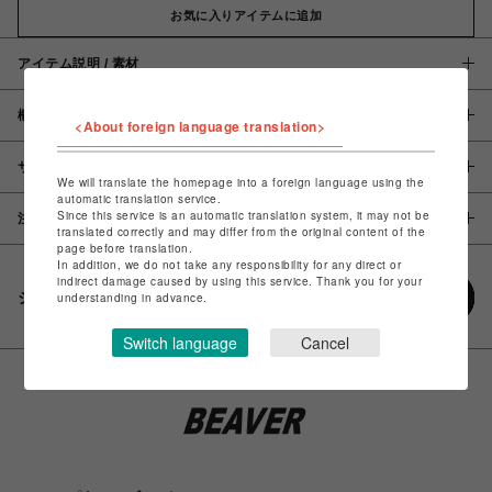
お気に入りアイテムに追加
アイテム説明 / 素材
概要
<About foreign language translation>
サイズ
We will translate the homepage into a foreign language using the
automatic translation service.
Since this service is an automatic translation system, it may not be
注意事項
translated correctly and may differ from the original content of the
page before translation.
In addition, we do not take any responsibility for any direct or
indirect damage caused by using this service. Thank you for your
シェアする
understanding in advance.
Switch language
Cancel