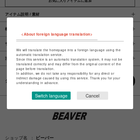
お気に入りアイテムに追加
アイテム説明 / 素材
概要
<About foreign language translation>
サイズ
We will translate the homepage into a foreign language using the
automatic translation service.
注意事項
Since this service is an automatic translation system, it may not be
translated correctly and may differ from the original content of the
page before translation.
In addition, we do not take any responsibility for any direct or
indirect damage caused by using this service. Thank you for your
シェアする
understanding in advance.
Switch language
Cancel
ショップ名
ビーバー