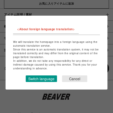
お気に入りアイテムに追加
アイテム説明 / 素材
概要
<About foreign language translation>
サイズ
We will translate the homepage into a foreign language using the
automatic translation service.
Since this service is an automatic translation system, it may not be
注意事項
translated correctly and may differ from the original content of the
page before translation.
In addition, we do not take any responsibility for any direct or
indirect damage caused by using this service. Thank you for your
シェアする
understanding in advance.
Switch language
Cancel