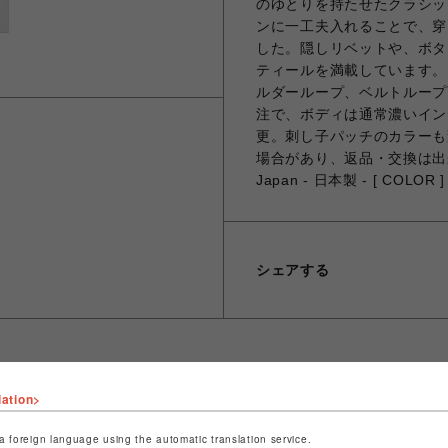
のゆとりを持たせたクラシッ
ンに一工夫入れることで、穿
した。隠しリベットや、ボタ
ティールを満載しています。
ルダーループ、ベルトループ
注で、ボディは通常濃いイン
更。刺し子パッチのカラーも
場合があり、返品・交換は出来
Japan - 日本製 - [ COLOR ]
シェアする
lation>
ショップ名
ビーバー
店舗名
池袋PARCO
a foreign language using the automatic translation service.