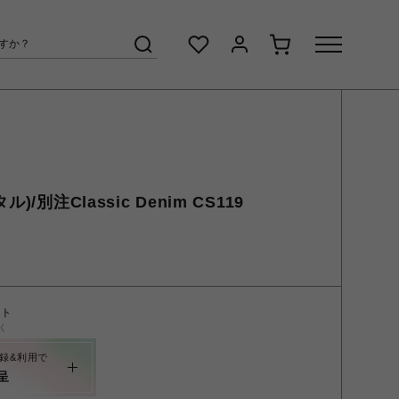
/別注Classic Denim CS119
ント
く
録&利用で
呈