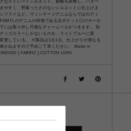
クなストレートシルエット。裾幅を調整し、パター
きやすく、野暮ったさのないシルエットに仕上げま
ンフライなど、ヴィンテージデニムならではのディ
FDMTLのデニムの特徴である左ポケット口のキーホ
下には取り外し可能なチャームベルがつきます。 別
ディゴカラーしかないものを、ライトブルーに変
変更している。 ※製品は1点1点、仕上がりが異なる
かねますので予めご了承ください。 Made in
 INDIGO [ FABRIC ] COTTON 100%