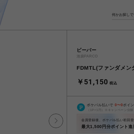
ビーバー
池袋PARCO
FDMTL(ファンダメンタル)
￥51,150
税込
ポケパル払いで
0
〜
0
ポイ
（1P=1円）※キャンペーン分除
会員登録後、ポケパル払い初回登
最大1,500円分ポイント進