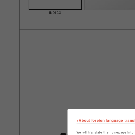
INDIGO
<About foreign language trans
We will translate the homepage into 