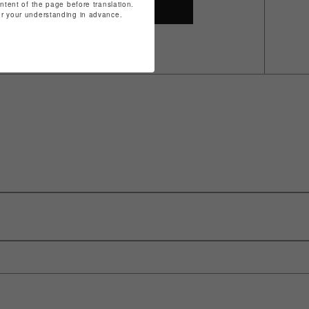
ontent of the page before translation.
SHOP TOP
for your understanding in advance.