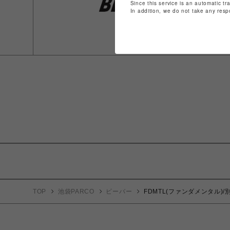
Since this service is an automatic tr
In addition, we do not take any resp
TOP
池袋PARCO
ビーバー
FDMTL(ファンダメンタル)/別注C