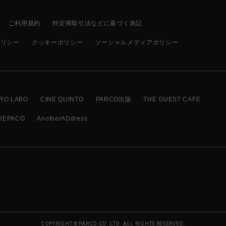
ご利用規約
特定商取引法などに基づく表記
ポリシー
クッキーポリシー
ソーシャルメディアポリシー
RO LABO
CINE QUINTO
PARCO出版
THE GUEST CAFE
DEPACO
AnotherADdress
COPYRIGHT © PARCO CO.,LTD. ALL RIGHTS RESERVED.