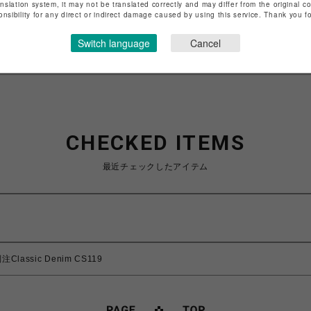
anslation system, it may not be translated correctly and may differ from the original c
onsibility for any direct or indirect damage caused by using this service. Thank you 
特定商取引法など法令に基づく表記は
こちら
ショップお問い合わせは
こちら
Switch language
Cancel
CHECKED ITEMS
最近チェックしたアイテム
lassic Denim CS119