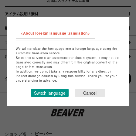
お気に入りアイテムに追加
アイテム説明 / 素材
概要
<About foreign language translation>
サイズ
We will translate the homepage into a foreign language using the
automatic translation service.
注意事項
Since this service is an automatic translation system, it may not be
translated correctly and may differ from the original content of the
page before translation.
In addition, we do not take any responsibility for any direct or
indirect damage caused by using this service. Thank you for your
シェアする
understanding in advance.
Switch language
Cancel
ショップ名
ビーバー