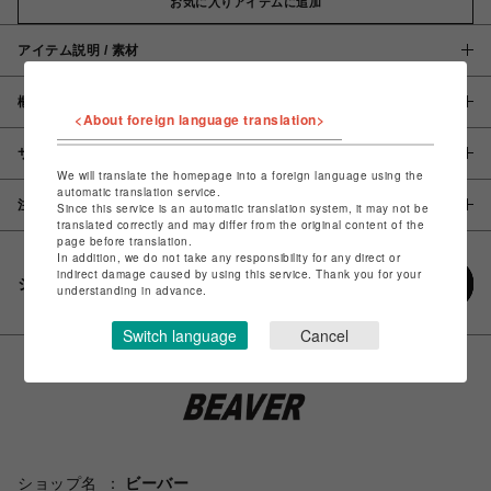
お気に入りアイテムに追加
アイテム説明 / 素材
概要
<About foreign language translation>
サイズ
We will translate the homepage into a foreign language using the
automatic translation service.
注意事項
Since this service is an automatic translation system, it may not be
translated correctly and may differ from the original content of the
page before translation.
In addition, we do not take any responsibility for any direct or
indirect damage caused by using this service. Thank you for your
シェアする
understanding in advance.
Switch language
Cancel
ショップ名
ビーバー