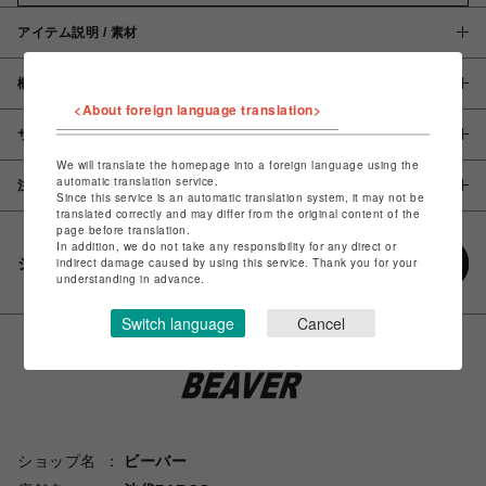
アイテム説明 / 素材
概要
<About foreign language translation>
サイズ
We will translate the homepage into a foreign language using the
automatic translation service.
注意事項
Since this service is an automatic translation system, it may not be
translated correctly and may differ from the original content of the
page before translation.
In addition, we do not take any responsibility for any direct or
シェアする
indirect damage caused by using this service. Thank you for your
understanding in advance.
Switch language
Cancel
ショップ名
ビーバー