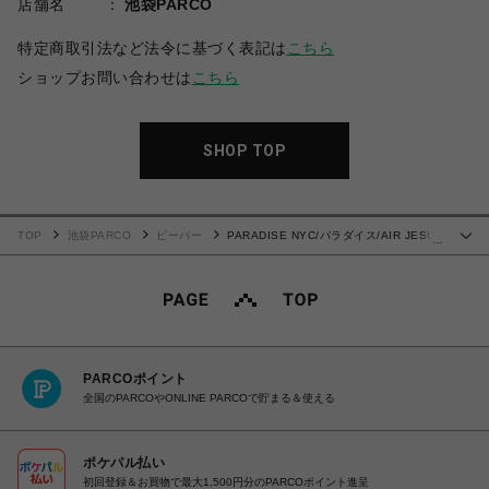
店舗名
池袋PARCO
特定商取引法など法令に基づく表記は
こちら
ショップお問い合わせは
こちら
SHOP TOP
TOP
池袋PARCO
ビーバー
PARADISE NYC/パラダイス/AIR JESUS
…
HOOD
PARCOポイント
全国のPARCOやONLINE PARCOで貯まる＆使える
ポケパル払い
初回登録＆お買物で最大1,500円分のPARCOポイント進呈