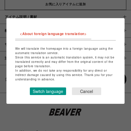
お気に入りアイテムに追加
アイテム説明 / 素材
概要
<About foreign language translation>
サイズ
We will translate the homepage into a foreign language using the
automatic translation service.
Since this service is an automatic translation system, it may not be
注意事項
translated correctly and may differ from the original content of the
page before translation.
In addition, we do not take any responsibility for any direct or
indirect damage caused by using this service. Thank you for your
シェアする
understanding in advance.
Switch language
Cancel