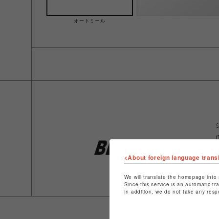
オートミール
<About foreign language trans
We will translate the homepage into 
Since this service is an automatic tr
In addition, we do not take any resp