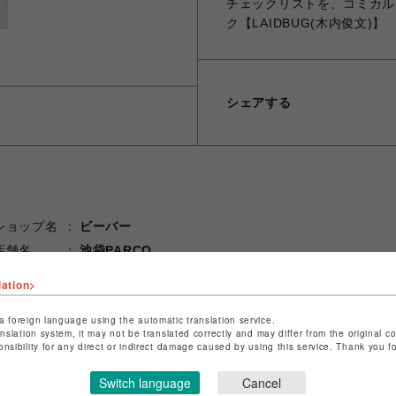
チェックリストを、コミカル
ク【LAIDBUG(木内俊文)】
シェアする
ショップ名
ビーバー
店舗名
池袋PARCO
lation>
特定商取引法など法令に基づく表記は
こちら
ショップお問い合わせは
こちら
a foreign language using the automatic translation service.
anslation system, it may not be translated correctly and may differ from the original c
onsibility for any direct or indirect damage caused by using this service. Thank you 
Switch language
Cancel