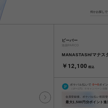
ビーバー
池袋PARCO
MANASTASH/マナスタ
￥12,100
税込
ポケパル払いで
0
〜
0
ポイ
（1P=1円）※キャンペーン分除
会員登録後、ポケパル払い初回登
最大1,500円分ポイント進