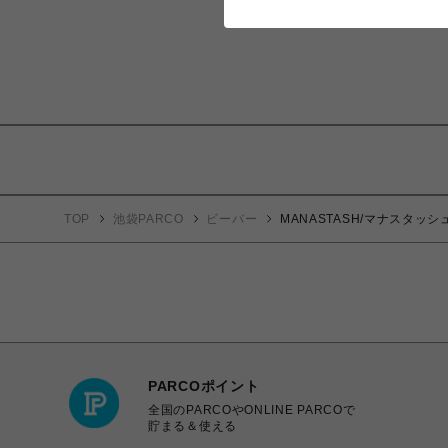
TOP
池袋PARCO
ビーバー
MANASTASH/マナスタッシュ/
PARCOポイント
全国のPARCOやONLINE PARCOで
貯まる＆使える