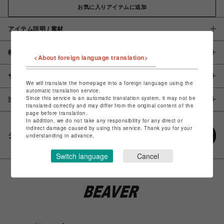
お気に入りアイテムに追加
アイテム説明 / 素材
概要
<About foreign language translation>
サイズ
We will translate the homepage into a foreign language using the
automatic translation service.
Since this service is an automatic translation system, it may not be
注意事項
translated correctly and may differ from the original content of the
page before translation.
In addition, we do not take any responsibility for any direct or
indirect damage caused by using this service. Thank you for your
シェアする
understanding in advance.
Switch language
Cancel