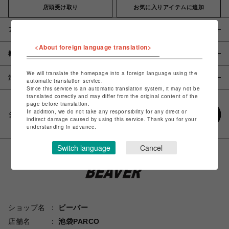
店頭受け取り
お気に入りアイテムに追加
アイテム説明 / 素材
<About foreign language translation>
概要
We will translate the homepage into a foreign language using the
注意事項
automatic translation service.
Since this service is an automatic translation system, it may not be
translated correctly and may differ from the original content of the
page before translation.
In addition, we do not take any responsibility for any direct or
シェアする
indirect damage caused by using this service. Thank you for your
understanding in advance.
Switch language
Cancel
ショップ名
ビーバー
店舗名
池袋PARCO