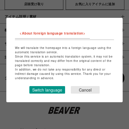
店頭受け取り
お気に入りアイテムに追加
アイテム説明 / 素材
概要
<About foreign language translation>
サイズ
We will translate the homepage into a foreign language using the
automatic translation service.
Since this service is an automatic translation system, it may not be
注意事項
translated correctly and may differ from the original content of the
page before translation.
In addition, we do not take any responsibility for any direct or
indirect damage caused by using this service. Thank you for your
シェアする
understanding in advance.
Switch language
Cancel