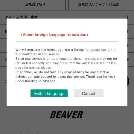
店頭受け取り
お気に入りアイテムに追加
アイテム説明 / 素材
概要
<About foreign language translation>
サイズ
We will translate the homepage into a foreign language using the
automatic translation service.
Since this service is an automatic translation system, it may not be
注意事項
translated correctly and may differ from the original content of the
page before translation.
In addition, we do not take any responsibility for any direct or
indirect damage caused by using this service. Thank you for your
シェアする
understanding in advance.
Switch language
Cancel