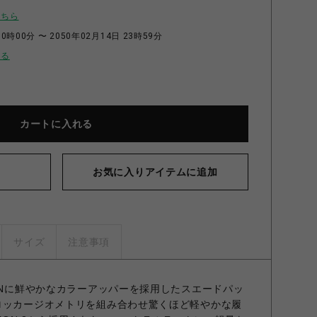
こちら
0時00分 〜 2050年02月14日 23時59分
せる
カートに入れる
お気に入りアイテムに追加
サイズ
注意事項
TONに鮮やかなカラーアッパーを採用したスエードパッ
ロッカージオメトリを組み合わせ驚くほど軽やかな履