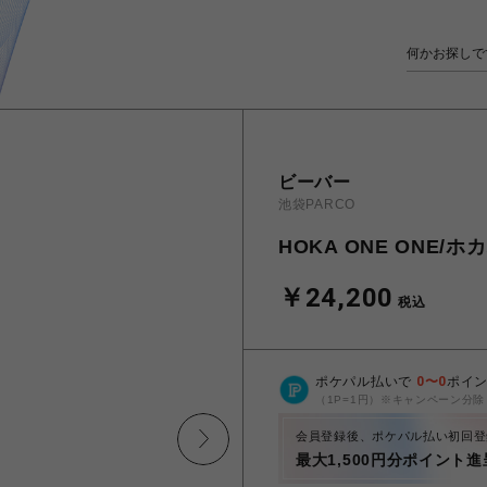
ビーバー
池袋PARCO
HOKA ONE ONE/ホカ
￥24,200
税込
ポケパル払いで
0
〜
0
ポイ
（1P=1円）※キャンペーン分除
会員登録後、ポケパル払い初回登
最大1,500円分ポイント進