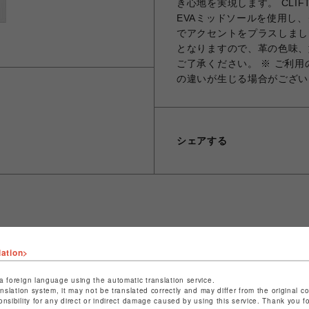
き心地を実現します。 CLI
EVAミッドソールを使用し
でアクセントをプラスしまし
となりますので、革の色味、
ご了承ください。 ※ ご利
の違いが生じる場合がござい
シェアする
ショップ名
ビーバー
lation>
店舗名
池袋PARCO
a foreign language using the automatic translation service.
特定商取引法など法令に基づく表記は
こちら
anslation system, it may not be translated correctly and may differ from the original c
onsibility for any direct or indirect damage caused by using this service. Thank you 
ショップお問い合わせは
こちら