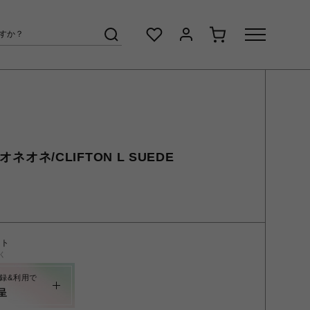
オネオネ/CLIFTON L SUEDE
ント
く
録&利用で
呈