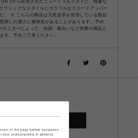
FTON 3から採用されたニュートラルラストに、軽量な
、クラシックなスタイルにカラフルなスエードアッパー
た。 ※ こちらの商品は天然皮革を使用している製品
型押しの濃さに個体差があることがあります。予め
用のモニターによって、色調・風合いなど実際の商品と
ます。予めご了承ください。
SHOP TOP
ontent of the page before translation.
for your understanding in advance.