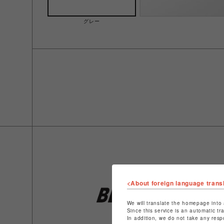
グレー
<About foreign language trans
We will translate the homepage into 
Since this service is an automatic tr
In addition, we do not take any resp