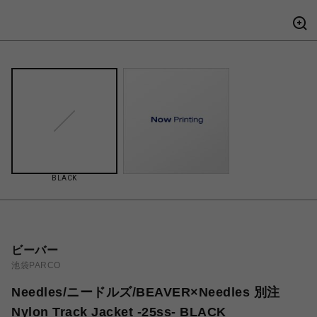
BLACK
ビーバー
池袋PARCO
Needles/ニードルズ/BEAVER×Needles 別注
Nylon Track Jacket -25ss- BLACK