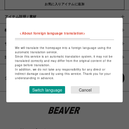
お気に入りアイテムに追加
アイテム説明 / 素材
概要
<About foreign language translation>
サイズ
We will translate the homepage into a foreign language using the
automatic translation service.
Since this service is an automatic translation system, it may not be
注意事項
translated correctly and may differ from the original content of the
page before translation.
In addition, we do not take any responsibility for any direct or
indirect damage caused by using this service. Thank you for your
シェアする
understanding in advance.
Switch language
Cancel