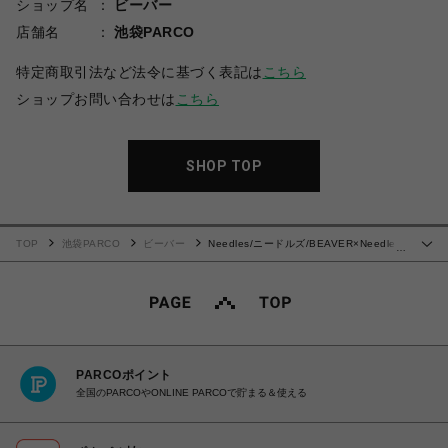
ショップ名
ビーバー
店舗名
池袋PARCO
特定商取引法など法令に基づく表記は
こちら
ショップお問い合わせは
こちら
SHOP TOP
TOP
池袋PARCO
ビーバー
Needles/ニードルズ/BEAVER×Needles
…
別注Nylon Track Jacket -25ss- BLACK
PARCOポイント
全国のPARCOやONLINE PARCOで貯まる＆使える