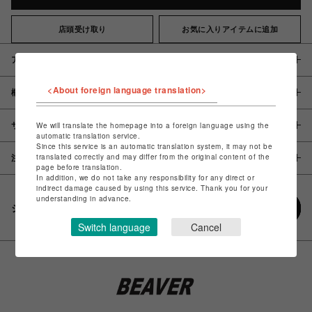
店頭受け取り
お気に入りアイテムに追加
アイテム説明 / 素材
<About foreign language translation>
概要
サイズ
We will translate the homepage into a foreign language using the
automatic translation service.
Since this service is an automatic translation system, it may not be
translated correctly and may differ from the original content of the
注意事項
page before translation.
In addition, we do not take any responsibility for any direct or
indirect damage caused by using this service. Thank you for your
understanding in advance.
シェアする
Switch language
Cancel