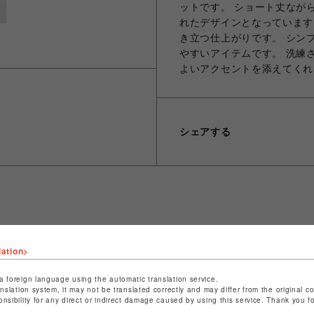
ットです。 ショート丈なが
れたデザインとなっています
き立つ仕上がりです。 シン
やすいアイテムです。 洗練
よいアクセントを添えてくれ
シェアする
ショップ名
ビーバー
店舗名
池袋PARCO
lation>
特定商取引法など法令に基づく表記は
こちら
a foreign language using the automatic translation service.
anslation system, it may not be translated correctly and may differ from the original c
ショップお問い合わせは
こちら
onsibility for any direct or indirect damage caused by using this service. Thank you 