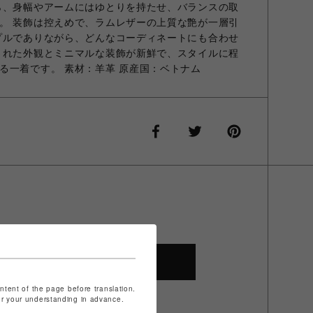
ら、身幅やアームにはゆとりを持たせ、バランスの取
。 装飾は控えめで、ラムレザーの上質な艶が一層引
プルでありながら、どんなコーディネートにも合わせ
された外観とミニマルな装飾が新鮮で、スタイルに程
る一着です。 素材：羊革 原産国：ベトナム
SHOP TOP
ontent of the page before translation.
for your understanding in advance.