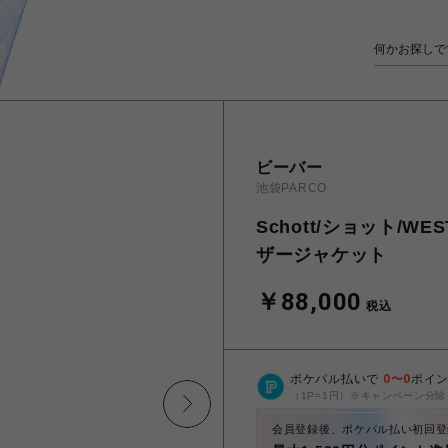
ビーバー
池袋PARCO
Schott/ショット/WE
ザージャケット
￥88,000
税込
ポケパル払いで
0
〜
0
ポイ
（1P=1円）※キャンペーン分除
会員登録後、ポケパル払い初回登