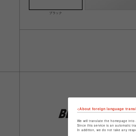
ブラック
<About foreign language trans
We will translate the homepage into 
Since this service is an automatic tr
In addition, we do not take any resp