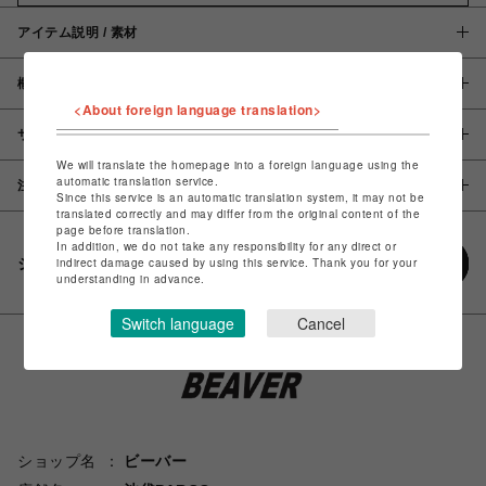
アイテム説明 / 素材
概要
<About foreign language translation>
サイズ
We will translate the homepage into a foreign language using the
automatic translation service.
注意事項
Since this service is an automatic translation system, it may not be
translated correctly and may differ from the original content of the
page before translation.
In addition, we do not take any responsibility for any direct or
シェアする
indirect damage caused by using this service. Thank you for your
understanding in advance.
Switch language
Cancel
ショップ名
ビーバー