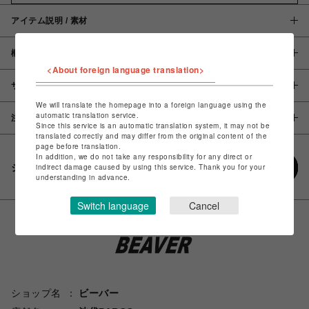
アイテム説明 / 素材
概要
<About foreign language translation>
サイズ
We will translate the homepage into a foreign language using the
automatic translation service.
注意事項
Since this service is an automatic translation system, it may not be
translated correctly and may differ from the original content of the
page before translation.
In addition, we do not take any responsibility for any direct or
シェアする
indirect damage caused by using this service. Thank you for your
understanding in advance.
Switch language
Cancel
ショップ名
ビーバー