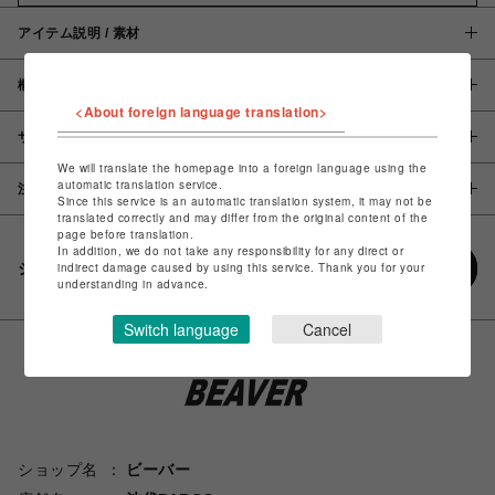
アイテム説明 / 素材
概要
<About foreign language translation>
サイズ
We will translate the homepage into a foreign language using the
automatic translation service.
注意事項
Since this service is an automatic translation system, it may not be
translated correctly and may differ from the original content of the
page before translation.
In addition, we do not take any responsibility for any direct or
シェアする
indirect damage caused by using this service. Thank you for your
understanding in advance.
Switch language
Cancel
ショップ名
ビーバー