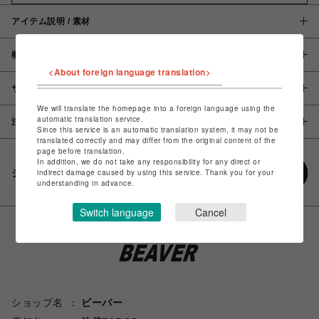
アイテム説明 / 素材
概要
<About foreign language translation>
サイズ
We will translate the homepage into a foreign language using the
automatic translation service.
注意事項
Since this service is an automatic translation system, it may not be
translated correctly and may differ from the original content of the
page before translation.
In addition, we do not take any responsibility for any direct or
シェアする
indirect damage caused by using this service. Thank you for your
understanding in advance.
Switch language
Cancel
ショップ名
ビーバー