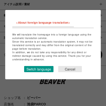
アイテム説明 / 素材
概要
<About foreign language translation>
サイズ
We will translate the homepage into a foreign language using the
注意事項
automatic translation service.
Since this service is an automatic translation system, it may not be
translated correctly and may differ from the original content of the
page before translation.
In addition, we do not take any responsibility for any direct or
シェアする
indirect damage caused by using this service. Thank you for your
understanding in advance.
Switch language
Cancel
ショップ名
ビーバー
店舗名
池袋PARCO