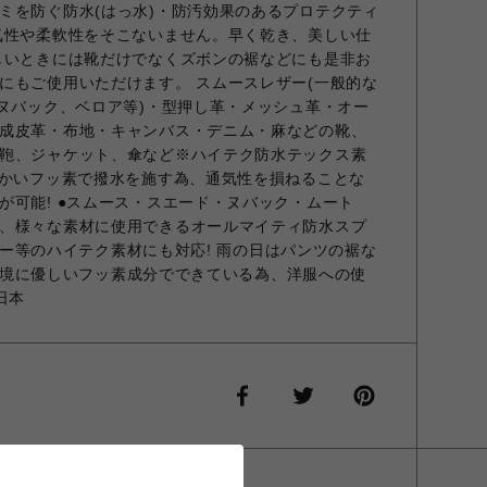
ミを防ぐ防水(はっ水)・防汚効果のあるプロテクティ
気性や柔軟性をそこないません。早く乾き、美しい仕
しいときには靴だけでなくズボンの裾などにも是非お
にもご使用いただけます。 スムースレザー(一般的な
・ヌバック、ベロア等)・型押し革・メッシュ革・オー
成皮革・布地・キャンバス・デニム・麻などの靴、
鞄、ジャケット、傘など※ハイテク防水テックス素
細かいフッ素で撥水を施す為、通気性を損ねることな
が可能! ●スムース・スエード・ヌバック・ムート
、様々な素材に使用できるオールマイティ防水スプ
水レザー等のハイテク素材にも対応! 雨の日はパンツの裾な
 ●環境に優しいフッ素成分でできている為、洋服への使
日本