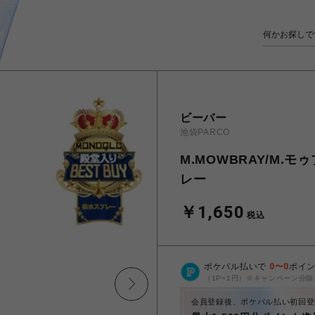
ビーバー
池袋PARCO
M.MOWBRAY/M
レー
￥1,650
税込
ポケパル払いで
0
〜
0
ポイ
（1P=1円）※キャンペーン分除
会員登録後、ポケパル払い初回登