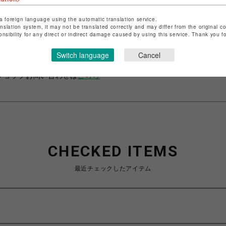
a foreign language using the automatic translation service.
anslation system, it may not be translated correctly and may differ from the original c
ショップ名
ビーバー
onsibility for any direct or indirect damage caused by using this service. Thank you 
店舗名
池袋PARCO
Switch language
Cancel
特定商取引法など法令に基づく表記は
こちら
ショップお問い合わせは
こちら
CHECKED ITEMS
最近チェックしたアイテム