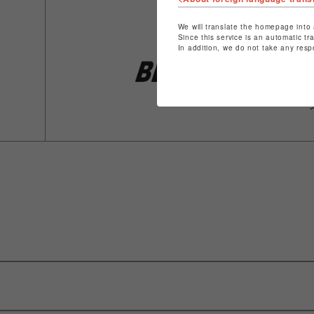
We will translate the homepage into 
Since this service is an automatic tr
In addition, we do not take any resp