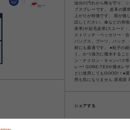
油分の汚れから靴を守り、シ
ブスプレーです。 皮革の通
上がりが特徴です。 雨が激
試しください。傘などの布地
表革)や起毛皮革(スエード
ストリッチ・ペッカリー・合
パンプス、ブーツ、バック、
材にも最適です。 ●粒子の
く、かつ強力に撥水すること
ン・ナイロン・キャンバス等
レー! GORE-TEXや撥
どに使用してもGOOD! !
用も気になりません 原産国 
シェアする
lation>