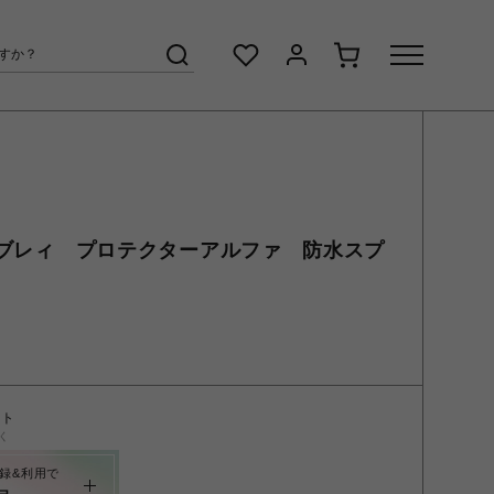
.モゥブレィ プロテクターアルファ 防水スプ
ント
く
録&利用で