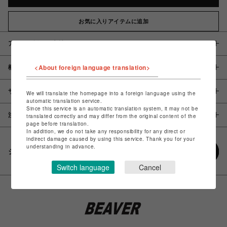
お気に入りアイテムに追加
アイテム説明 / 素材
<About foreign language translation>
概要
サイズ
We will translate the homepage into a foreign language using the
automatic translation service.
Since this service is an automatic translation system, it may not be
注意事項
translated correctly and may differ from the original content of the
page before translation.
In addition, we do not take any responsibility for any direct or
indirect damage caused by using this service. Thank you for your
understanding in advance.
シェアする
Switch language
Cancel