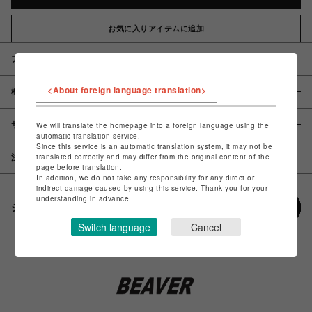
お気に入りアイテムに追加
アイテム説明 / 素材
<About foreign language translation>
概要
サイズ
We will translate the homepage into a foreign language using the
automatic translation service.
Since this service is an automatic translation system, it may not be
translated correctly and may differ from the original content of the
注意事項
page before translation.
In addition, we do not take any responsibility for any direct or
indirect damage caused by using this service. Thank you for your
understanding in advance.
シェアする
Switch language
Cancel