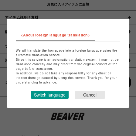
お気に入りアイテムに追加
アイテム説明 / 素材
概要
<About foreign language translation>
サイズ
We will translate the homepage into a foreign language using the
automatic translation service.
Since this service is an automatic translation system, it may not be
注意事項
translated correctly and may differ from the original content of the
page before translation.
In addition, we do not take any responsibility for any direct or
indirect damage caused by using this service. Thank you for your
シェアする
understanding in advance.
Switch language
Cancel