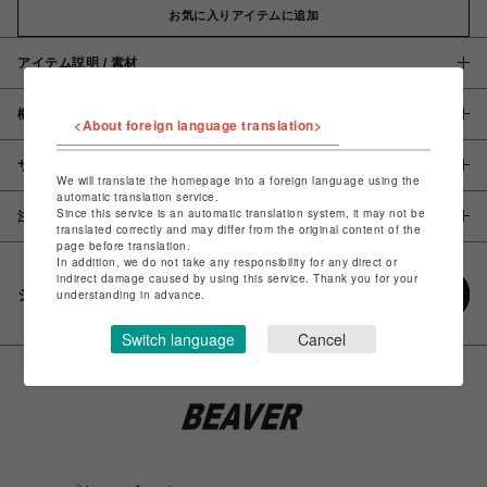
お気に入りアイテムに追加
アイテム説明 / 素材
概要
<About foreign language translation>
サイズ
We will translate the homepage into a foreign language using the
automatic translation service.
Since this service is an automatic translation system, it may not be
注意事項
translated correctly and may differ from the original content of the
page before translation.
In addition, we do not take any responsibility for any direct or
indirect damage caused by using this service. Thank you for your
シェアする
understanding in advance.
Switch language
Cancel