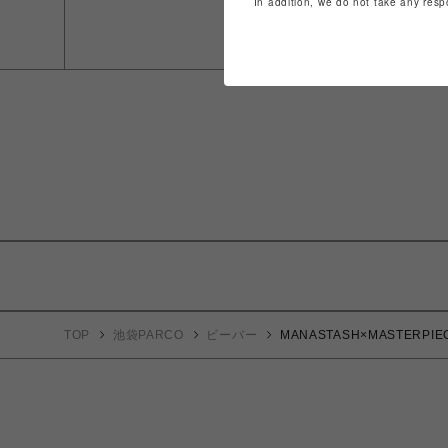
In addition, we do not take any resp
TOP
池袋PARCO
ビーバー
MANASTASH×MASTERP