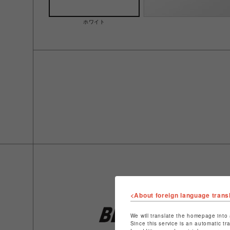
ホワイト
<About foreign language trans
We will translate the homepage into 
Since this service is an automatic tr