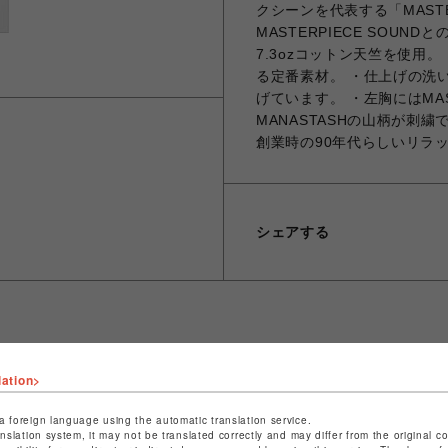
クシーンを代表する「MASTE
MASTERPIECE SOU
7.3ozコットン天竺を使用
る定番素材。 ・仕上げの洗
げています。 ・左胸にはMAS
MANASTASHの山柄が刺
創業時の90年代らしいリラ
シェアする
ショップ名
ビーバー
lation>
店舗名
池袋PARCO
a foreign language using the automatic translation service.
anslation system, it may not be translated correctly and may differ from the original c
特定商取引法など法令に基づく表記は
こちら