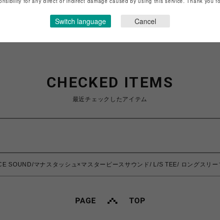
onsibility for any direct or indirect damage caused by using this service. Thank you 
ショップお問い合わせは
こちら
Switch language
Cancel
CHECKED ITEMS
最近チェックしたアイテム
IECE SOUND/マナスタッシュ×マスターピースサウンド/ L/S TEE/ ロングスリー