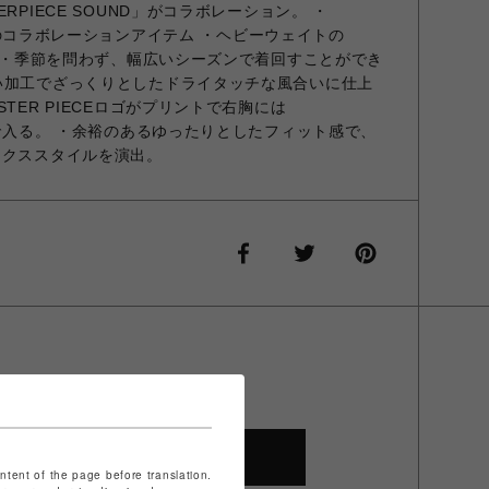
RPIECE SOUND」がコラボレーション。 ・
NDとのコラボレーションアイテム ・ヘビーウェイトの
。 ・季節を問わず、幅広いシーズンで着回すことができ
い加工でざっくりとしたドライタッチな風合いに仕上
TER PIECEロゴがプリントで右胸には
繍で入る。 ・余裕のあるゆったりとしたフィット感で、
ックススタイルを演出。
SHOP TOP
ontent of the page before translation.