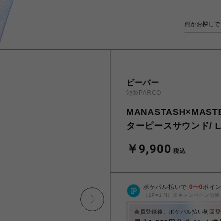
ビーバー
池袋PARCO
MANASTASH×MAS
ターピースサウンド/ L/
￥9,900
税込
ポケパル払いで
0
〜
0
ポイ
（1P=1円）※キャンペーン分除
会員登録後、ポケパル払い初回登