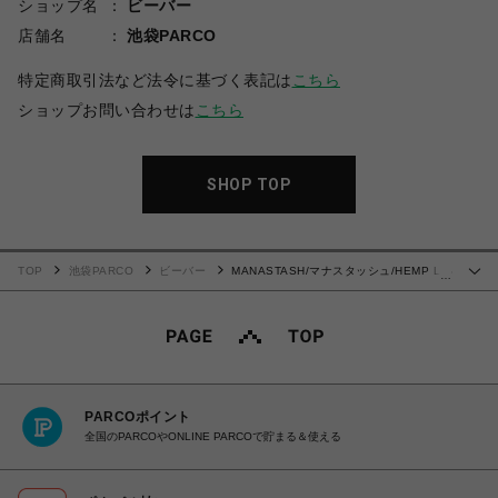
ショップ名
ビーバー
店舗名
池袋PARCO
特定商取引法など法令に基づく表記は
こちら
ショップお問い合わせは
こちら
SHOP TOP
TOP
池袋PARCO
ビーバー
MANASTASH/マナスタッシュ/HEMP L/S
…
TEE BINGO /ヘンプ ロングスリーブTシャツ
PARCOポイント
全国のPARCOやONLINE PARCOで貯まる＆使える