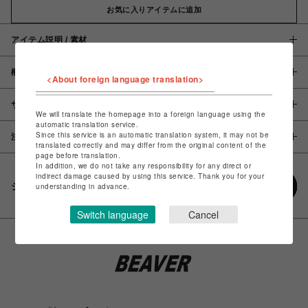
お気に入りアイテムに追加
アイテム説明 / 素材
概要
<About foreign language translation>
サイズ
We will translate the homepage into a foreign language using the
automatic translation service.
Since this service is an automatic translation system, it may not be
注意事項
translated correctly and may differ from the original content of the
page before translation.
In addition, we do not take any responsibility for any direct or
indirect damage caused by using this service. Thank you for your
シェアする
understanding in advance.
Switch language
Cancel