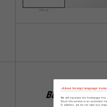
ブラック
<About foreign language trans
We will translate the homepage into 
Since this service is an automatic tr
In addition, we do not take any resp