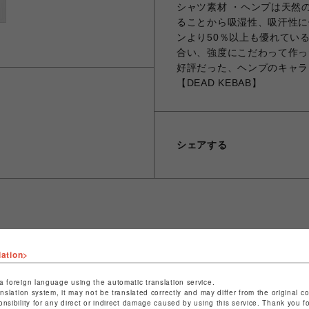
シャツ素材 ・ヘンプは天然
ることから吸湿性、吸汗性に優
ンより50％以上も優れてい
合い、強度にこだわって作っ
好評だった、ヘンプのキャラ
【DEAD KEBAB】
シェアする
ショップ名
ビーバー
lation>
店舗名
池袋PARCO
a foreign language using the automatic translation service.
特定商取引法など法令に基づく表記は
こちら
anslation system, it may not be translated correctly and may differ from the original c
onsibility for any direct or indirect damage caused by using this service. Thank you 
ショップお問い合わせは
こちら