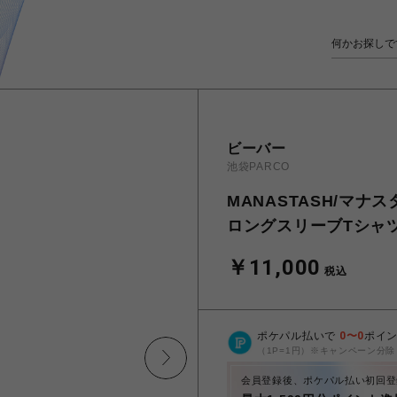
ビーバー
池袋PARCO
MANASTASH/マナスタ
ロングスリーブTシャ
￥11,000
税込
ポケパル払いで
0
〜
0
ポイ
（1P=1円）※キャンペーン分除
会員登録後、ポケパル払い初回登