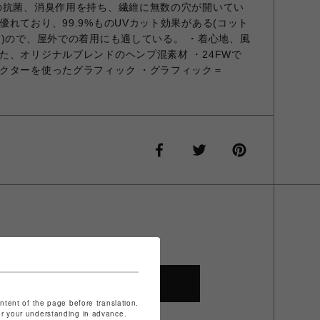
の抗菌、消臭作用を持ち、繊維に無数の穴が開いてい
れており、99.9%ものUVカット効果がある(コット
る)ので、屋外での着用にも適している。 ・着心地、風
た、オリジナルブレンドのヘンプ混素材 ・24FWで
クターを使ったグラフィック ・グラフィック＝
SHOP TOP
ontent of the page before translation.
for your understanding in advance.