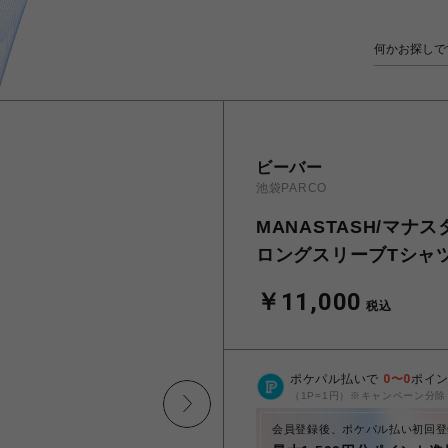
ビーバー
池袋PARCO
MANASTASH/マナスタ
ロングスリーブTシャ
￥11,000
税込
ポケパル払いで
0
〜
0
ポイ
（1P=1円）※キャンペーン分除
会員登録後、ポケパル払い初回登