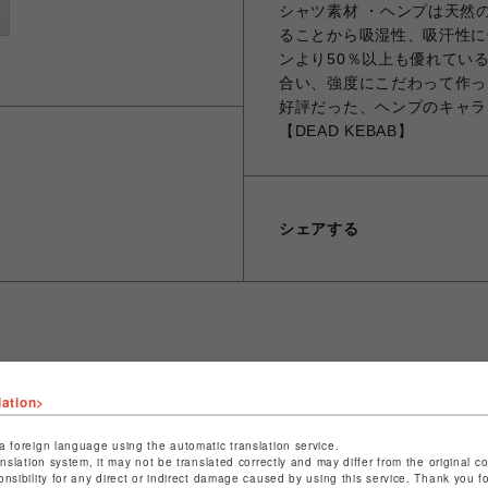
シャツ素材 ・ヘンプは天然
ることから吸湿性、吸汗性に優
ンより50％以上も優れてい
合い、強度にこだわって作っ
好評だった、ヘンプのキャラ
【DEAD KEBAB】
シェアする
ショップ名
ビーバー
lation>
店舗名
池袋PARCO
a foreign language using the automatic translation service.
特定商取引法など法令に基づく表記は
こちら
anslation system, it may not be translated correctly and may differ from the original c
onsibility for any direct or indirect damage caused by using this service. Thank you 
ショップお問い合わせは
こちら