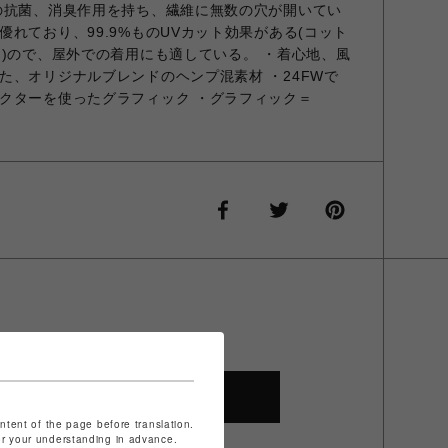
の抗菌、消臭作用を持ち、繊維に無数の穴が開いてい
れており、99.9%ものUVカット効果がある(コット
る)ので、屋外での着用にも適している。 ・着心地、風
た、オリジナルブレンドのヘンプ混素材 ・24FWで
クターを使ったグラフィック ・グラフィック＝
SHOP TOP
ontent of the page before translation.
for your understanding in advance.