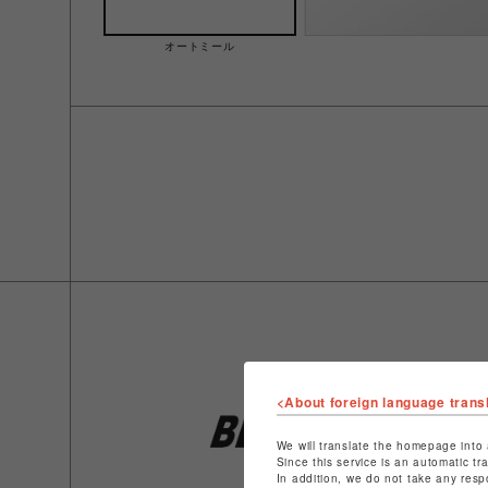
オートミール
<About foreign language trans
We will translate the homepage into 
Since this service is an automatic tr
In addition, we do not take any resp