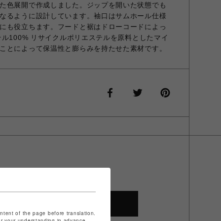
た色展開で作成しました。ジップを開いた状態でも
なるように設計しています。袖口はサムホール仕様
にも役立ちます。フードと裾はドローコードによっ
ル100% リサイクルポリエステルを原料としたマイ
ことによって保温性と膨らみを持たせた素材です。
SHOP TOP
ontent of the page before translation.
for your understanding in advance.