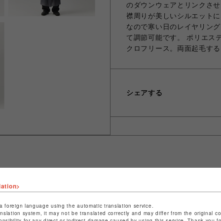
のダウンウェアとリンクさせ
襟周りが美しいシルエットに
なので寒い日のレイヤリング
て調節可能です。 ポリエステ
クロフリース。両面起毛する
シェアする
ショップ名
ビーバー
lation>
店舗名
池袋PARCO
a foreign language using the automatic translation service.
anslation system, it may not be translated correctly and may differ from the original c
特定商取引法など法令に基づく表記は
こちら
onsibility for any direct or indirect damage caused by using this service. Thank you 