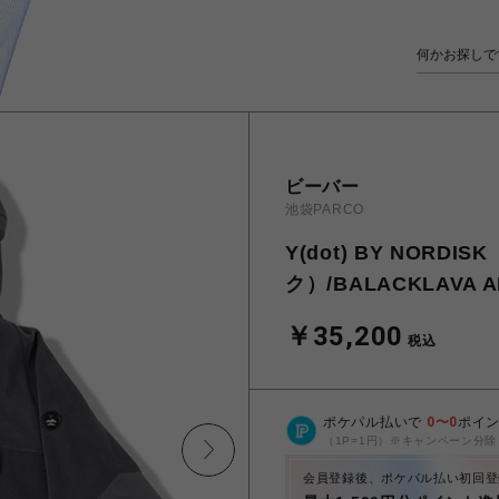
ビーバー
池袋PARCO
Y(dot) BY NORD
ク）/BALACKLAVA A
￥35,200
税込
ポケパル払いで
0
〜
0
ポイ
（1P=1円）※キャンペーン分除
会員登録後、ポケパル払い初回登