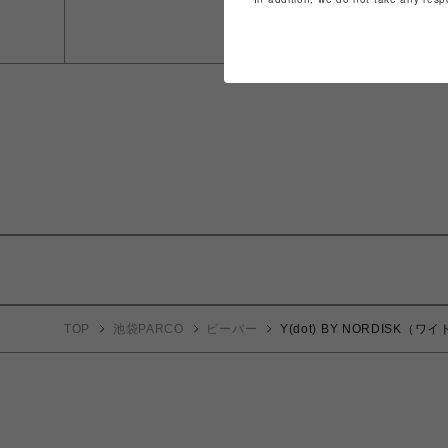
TOP
池袋PARCO
ビーバー
Y(dot) BY NORDISK（ワ