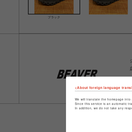
ブラック
<About foreign language trans
We will translate the homepage into 
Since this service is an automatic tr
In addition, we do not take any resp