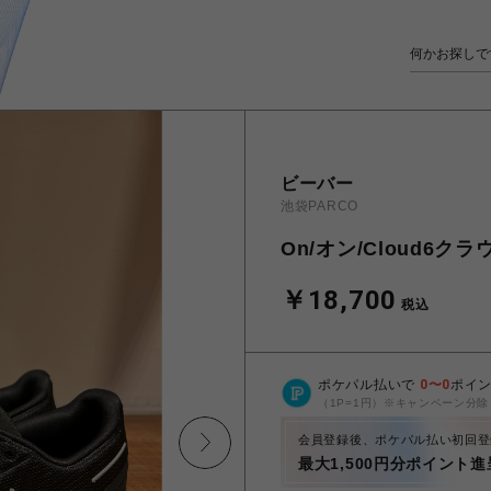
ビーバー
池袋PARCO
On/オン/Cloud6ク
￥18,700
税込
ポケパル払いで
0
〜
0
ポイ
（1P=1円）※キャンペーン分除
会員登録後、ポケパル払い初回登
最大1,500円分ポイント進