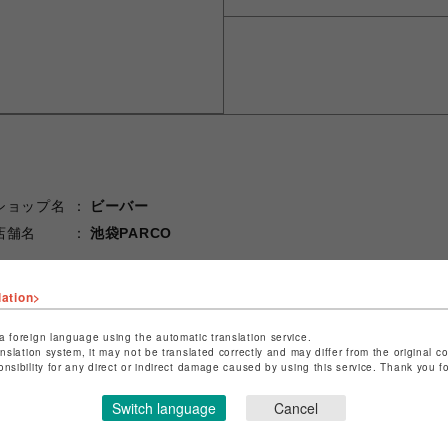
ショップ名
ビーバー
店舗名
池袋PARCO
特定商取引法など法令に基づく表記は
こちら
lation>
ショップお問い合わせは
こちら
a foreign language using the automatic translation service.
anslation system, it may not be translated correctly and may differ from the original c
onsibility for any direct or indirect damage caused by using this service. Thank you 
Switch language
Cancel