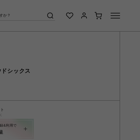
ラウドシックス
ント
く
録&利用で
呈