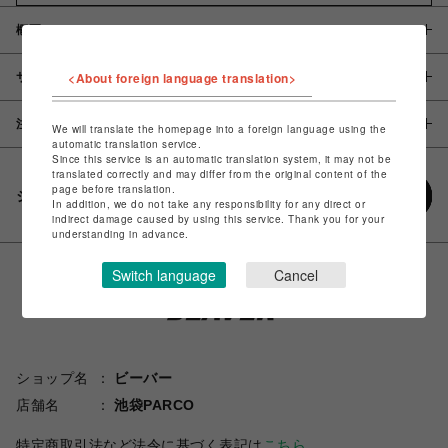
概要
<About foreign language translation>
サイズ
注意事項
We will translate the homepage into a foreign language using the
automatic translation service.
Since this service is an automatic translation system, it may not be
translated correctly and may differ from the original content of the
page before translation.
シェアする
In addition, we do not take any responsibility for any direct or
indirect damage caused by using this service. Thank you for your
understanding in advance.
Switch language
Cancel
ショップ名
ビーバー
店舗名
池袋PARCO
特定商取引法など法令に基づく表記は
こちら