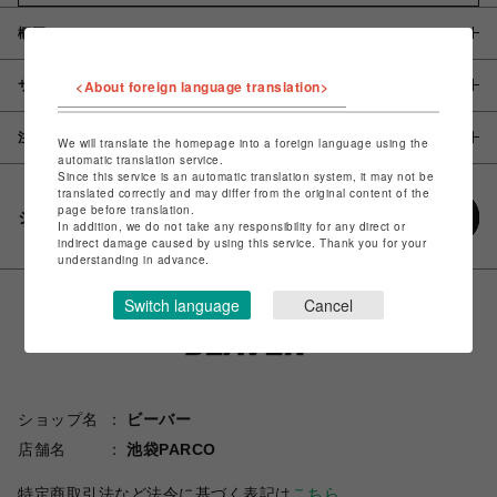
概要
<About foreign language translation>
サイズ
注意事項
We will translate the homepage into a foreign language using the
automatic translation service.
Since this service is an automatic translation system, it may not be
translated correctly and may differ from the original content of the
page before translation.
シェアする
In addition, we do not take any responsibility for any direct or
indirect damage caused by using this service. Thank you for your
understanding in advance.
Switch language
Cancel
ショップ名
ビーバー
店舗名
池袋PARCO
特定商取引法など法令に基づく表記は
こちら