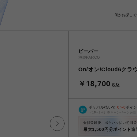
ビーバー
池袋PARCO
On/オン/Cloud6ク
￥18,700
税込
ポケパル払いで
0
〜
0
ポイ
（1P=1円）※キャンペーン分除
会員登録後、ポケパル払い初回登
最大1,500円分ポイント進