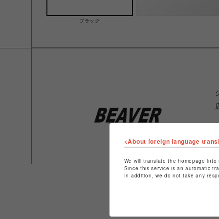
ブラック
<About foreign language trans
We will translate the homepage into 
Since this service is an automatic tr
In addition, we do not take any resp