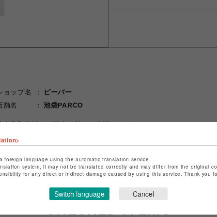
ショップ名
ビーバー
店舗名
池袋PARCO
特定商取引法など法令に基づく表記は
こちら
ショップお問い合わせは
こちら
lation>
a foreign language using the automatic translation service.
anslation system, it may not be translated correctly and may differ from the original c
onsibility for any direct or indirect damage caused by using this service. Thank you 
Switch language
Cancel
CHECKED ITEMS