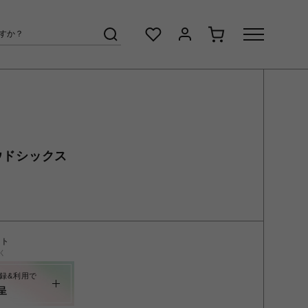
ラウドシックス
ント
く
録&利用で
呈