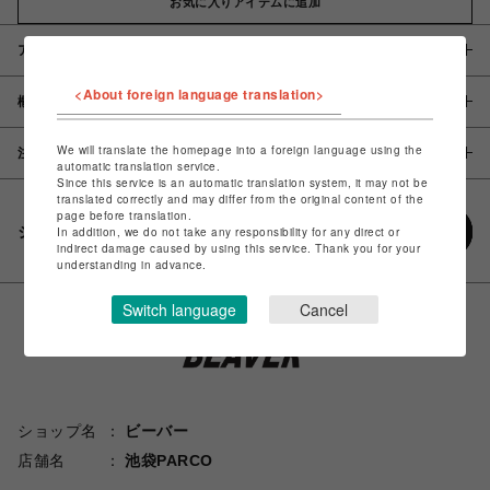
お気に入りアイテムに追加
アイテム説明 / 素材
<About foreign language translation>
概要
We will translate the homepage into a foreign language using the
注意事項
automatic translation service.
Since this service is an automatic translation system, it may not be
translated correctly and may differ from the original content of the
page before translation.
シェアする
In addition, we do not take any responsibility for any direct or
indirect damage caused by using this service. Thank you for your
understanding in advance.
Switch language
Cancel
ショップ名
ビーバー
店舗名
池袋PARCO