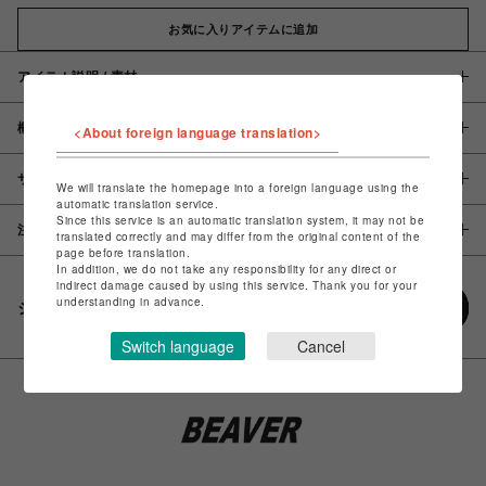
お気に入りアイテムに追加
アイテム説明 / 素材
概要
<About foreign language translation>
サイズ
We will translate the homepage into a foreign language using the
automatic translation service.
Since this service is an automatic translation system, it may not be
注意事項
translated correctly and may differ from the original content of the
page before translation.
In addition, we do not take any responsibility for any direct or
indirect damage caused by using this service. Thank you for your
understanding in advance.
シェアする
Switch language
Cancel