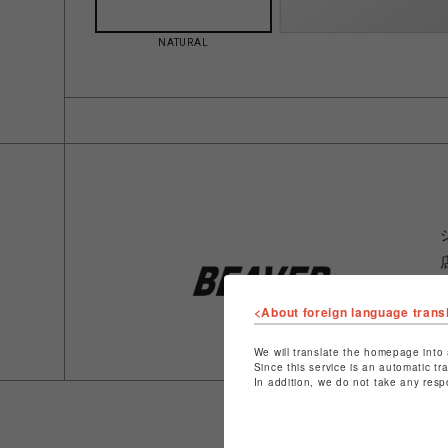
NATURAL
<About foreign language trans
We will translate the homepage into 
Since this service is an automatic tr
In addition, we do not take any resp