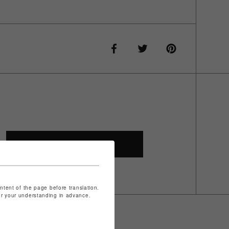
K
SHOP TOP
ontent of the page before translation.
for your understanding in advance.