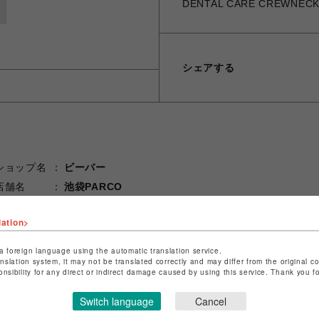
DENTAL CARE CREWNEC
シェアする
ショップ名
ビーバー
店舗名
池袋PARCO
特定商取引法など法令に基づく表記は
こちら
lation>
ショップお問い合わせは
こちら
a foreign language using the automatic translation service.
anslation system, it may not be translated correctly and may differ from the original c
onsibility for any direct or indirect damage caused by using this service. Thank you 
Switch language
Cancel