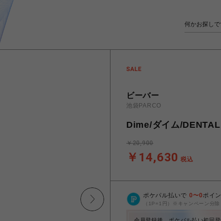
ビーバー
池袋PARCO
Dime/ダイム/DENTAL
￥20,900
￥14,630
税込
ポケパル払いで
0
〜
0
ポイ
（1P=1円）※キャンペーン分除
会員登録後、ポケパル払い初回登