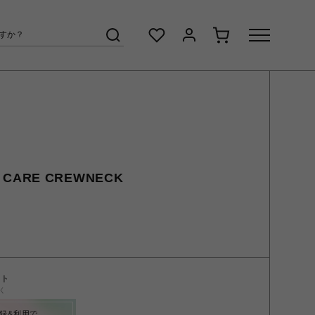
 CARE CREWNECK
ント
く
録&利用で